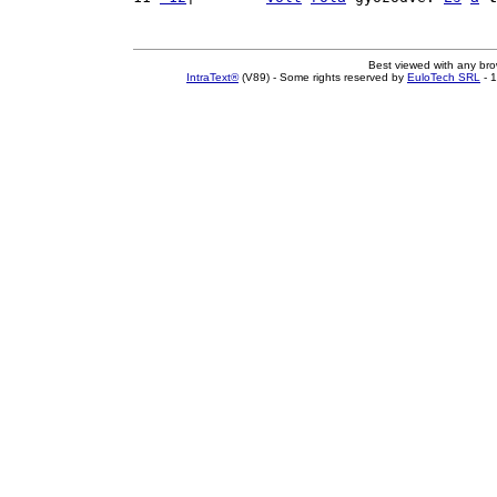
Best viewed with any br
IntraText®
(V89) - Some rights reserved by
EuloTech SRL
- 1