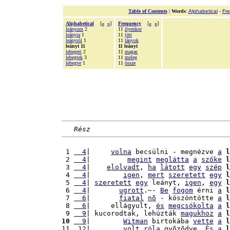
Table of Contents
|
Words
:
Alphabetical
-
Fr
Alphabetical
[
«
»
]
Frequency
[
«
»
]
leányom
2
11
ilyenkor
leányra
1
11
jött
leányról
1
11
lányok
leányt 11
11 leányt
lebegett
2
11
magas
lebegtek
3
11
meleg
lebegve
1
11
össze
Rész
 1 
  4
|     
volna
 becsülni - megnézve 
a
l
 2 
  4
|         
megint
meglátta
a
szőke
l
 3 
  4
|    
elolvadt
, 
ha
látott
egy
szép
l
 4 
  4
|        
igen
, 
mert
szeretett
egy
l
 5 
  4
| 
szeretett
egy
 leányt, 
igen
, 
egy
l
 6 
  4
|       
ugrott
.~- 
Be
fogom
 érni 
a
l
 7 
  6
|       
fiatal
nõ
 - köszöntötte 
a
l
 8 
  6
|     ellágyult, 
és
megcsókolta
a
l
 9 
  9
| kucorodtak, lehúzták 
magukhoz
a
l
10
  9
|        
Witman
 birtokába 
vette
a
l
11 
 12
|        
volt
róla
 gyõzõdve. 
És
a
l