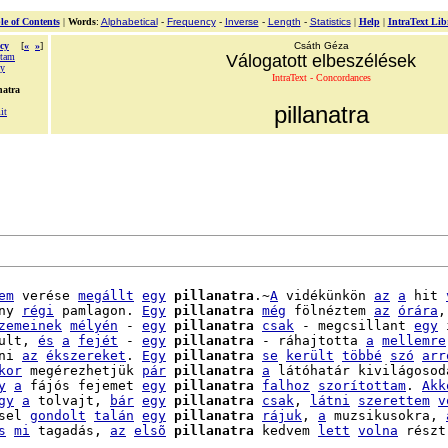
le of Contents
|
Words
:
Alphabetical
-
Frequency
-
Inverse
-
Length
-
Statistics
|
Help
|
IntraText Lib
cy
[
«
»
]
Csáth Géza
tam
Válogatott elbeszélések
ny
IntraText - Concordances
natra
pillanatra
it
em
 verése 
megállt
egy
pillanatra
.~
A
 vidékünkön 
az
a
 hit 
ny 
régi
 pamlagon. 
Egy
pillanatra
még
 fölnéztem 
az
órára
,

zemeinek
mélyén
 - 
egy
pillanatra
csak
 - megcsillant 
egy
 
ult, 
és
a
fejét
 - 
egy
pillanatra
 - ráhajtotta 
a
mellemre
ni 
az
ékszereket
. 
Egy
pillanatra
se
került
többé
szó
arr
kor
 megérezhetjük 
pár
pillanatra
a
 látóhatár kivilágosodá
y
a
 fájós fejemet 
egy
pillanatra
falhoz
szorítottam
. 
Akk
gy
a
 tolvajt, 
bár
egy
pillanatra
csak
, 
látni
szerettem
v
sel 
gondolt
talán
egy
pillanatra
rájuk
, 
a
 muzsikusokra, 
s
mi
 tagadás, 
az
elsõ
pillanatra
 kedvem 
lett
volna