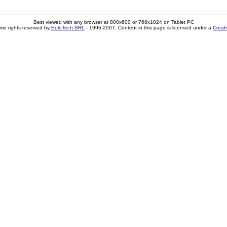
Best viewed with any browser at 800x600 or 768x1024 on Tablet PC
me rights reserved by
EuloTech SRL
- 1996-2007. Content in this page is licensed under a
Creat