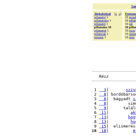
Tab
Alphabetical
[
«
»
]
Frequen
pillanatig
5
10
mond
pillanatokig
1
10
néhá
pillanatot
1
10
pár
pillanatra 10
10 pilla
pillanattal
1
10
rossz
pillantsak
1
10
semm
pimaszt
1
10
sírni
Rész
 1 
  3
|       
szív
 2 
  8
| bordóbárso
 3 
  8
|  bágyadt 
s
 4 
  8
|        sim
 5 
  9
|      talál
 6 
 11
|         
ak
 7 
 13
|        
hog
 8 
 13
|         
ho
 9 
 15
|  elismerés
10
 18
|          
é