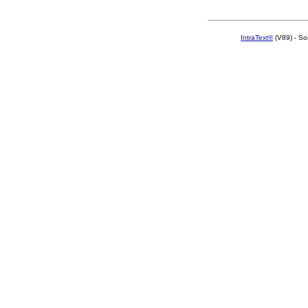
IntraText®
(V89) - So