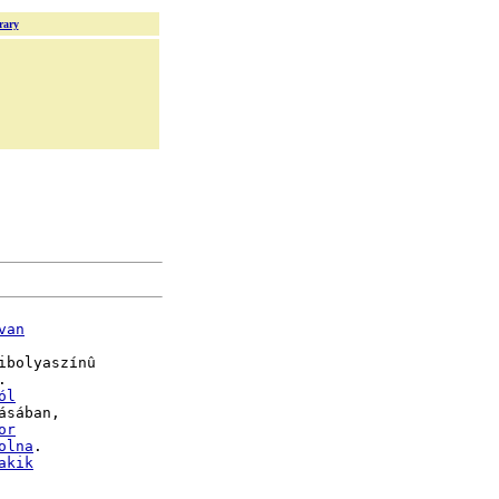
rary
van
ibolyaszínû

.

ól
sában,

or
olna
.

akik