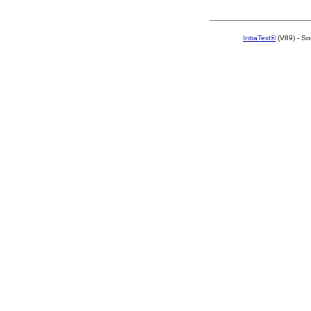
IntraText®
(V89) - So