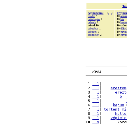
Tab
Alphabetical
[
«
»
]
Frequen
csodás
1
10
annak
csökönyös
1
10
bár
csömör
1
10
benne
csönd 10
10 csön
csöndben
1
10
délut
csöndes
1
10
egym
csöndesen
2
10
együt
Rész
 1 
  1
|           
 2 
  1
|    
éreztem
 3 
  1
|      
érezt
 4 
  1
|        
ó
, 
 5 
  1
|           
 6 
  1
|     
kapun
 
 7 
  1
| 
történt
mi
 8 
  1
|      
hallo
 9 
  1
|    
végtele
10
  9
|       koro