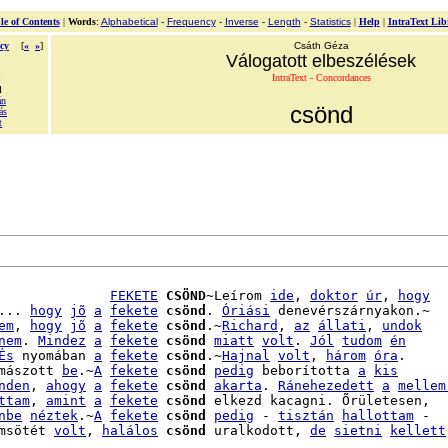
le of Contents
|
Words
:
Alphabetical
-
Frequency
-
Inverse
-
Length
-
Statistics
|
Help
|
IntraText Lib
cy
[
«
»
]
Csáth Géza
Válogatott elbeszélések
IntraText - Concordances
d
án
csönd
ás
t
              
FEKETE
CSÖND
~Leírom 
ide
, 
doktor
úr
, 
hogy
... 
hogy
jõ
a
fekete
csönd
. 
Óriási
 denevérszárnyakon.~

em
, 
hogy
jõ
a
fekete
csönd
.~
Richard
, 
az
állati
, 
undok
nem
. 
Mindez
a
fekete
csönd
miatt
volt
. 
Jól
tudom
én
És
 nyomában 
a
fekete
csönd
.~
Hajnal
volt
, 
három
óra
.

mászott 
be
.~
A
fekete
csönd
pedig
 beborította 
a
kis
nden
, 
ahogy
a
fekete
csönd
akarta
. 
Ránehezedett
a
mellem
ttam
, 
amint
a
fekete
csönd
 elkezd kacagni. Õrületesen,

nbe
néztek
.~
A
fekete
csönd
pedig
 - 
tisztán
hallottam
msötét 
volt
, 
halálos
csönd
 uralkodott, 
de
sietni
kellett