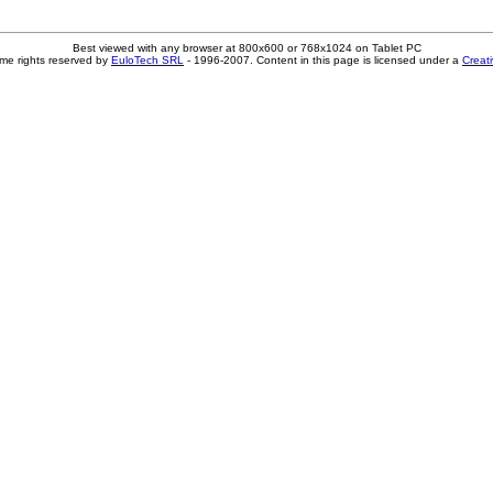
Best viewed with any browser at 800x600 or 768x1024 on Tablet PC
me rights reserved by
EuloTech SRL
- 1996-2007. Content in this page is licensed under a
Creat