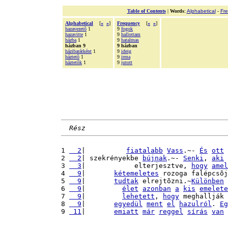
Table of Contents
|
Words
:
Alphabetical
-
Fr
Alphabetical
[
«
»
]
Frequency
[
«
»
]
hazavezetõ
1
9
fogok
hazavitte
1
9
hallottam
házba
1
9
hatalmas
házban 9
9 házban
házibarátként
1
9
ideig
háztetõ
1
9
irma
háztetõk
1
9
jutott
Rész
1 
  2
|          
fiatalabb
Vass
.~- 
És
ott
2 
  2
| szekrényekbe 
bújnak
.~- 
Senki
, 
aki
3 
  3
|            elterjesztve, 
hogy
amel
4 
  9
|       
kétemeletes
 rozoga falépcsõj
5 
  9
|       
tudtak
 elrejtõzni.~
Különben
6 
  9
|         
élet
azonban
a
kis
emelete
7 
  9
|         
lehetett
, 
hogy
 meghallják 
8 
  9
|       
egyedül
ment
el
hazulról
. 
Eg
9 
 11
|       
emiatt
már
reggel
sírás
van