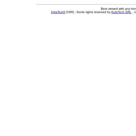
Best viewed with any br
IntraText®
(V89) - Some rights reserved by
EuloTech SRL
- 1