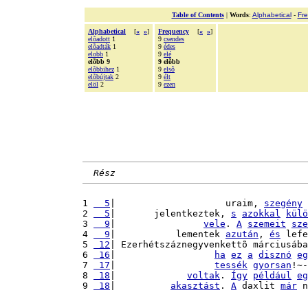
Table of Contents
|
Words
:
Alphabetical
-
Fr
Alphabetical
[
«
»
]
Frequency
[
«
»
]
elõadott
1
9
csendes
elõadták
1
9
édes
elobb
1
9
elé
elõbb 9
9 elõbb
elõbbihez
1
9
elsõ
elõbújtak
2
9
élt
elöl
2
9
ezen
Rész
1 
  5
|                    uraim, 
szegény
2 
  5
|       jelentkeztek, 
s
azokkal
külö
3 
  9
|                
vele
. 
A
szemeit
sze
4 
  9
|           lementek 
azután
, 
és
 lefe
5 
 12
| Ezerhétszáznegyvenkettõ márciusába
6 
 16
|                  
ha
ez
a
disznó
eg
7 
 17
|                  
tessék
gyorsan
!~-
8 
 18
|             
voltak
. 
Így
például
eg
9 
 18
|          
akasztást
. 
A
 daxlit 
már
 n