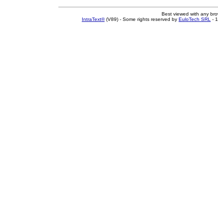
Best viewed with any br
IntraText®
(V89) - Some rights reserved by
EuloTech SRL
- 1