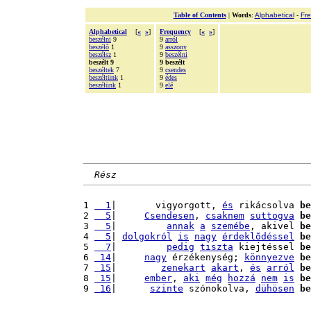
Table of Contents
|
Words
:
Alphabetical
-
Fr
Alphabetical
[
«
»
]
Frequency
[
«
»
]
beszélni
9
9
arról
beszélõ
1
9
asszony
beszélsz
1
9
beszélni
beszélt 9
9 beszélt
beszéltek
7
9
csendes
beszéltünk
1
9
édes
beszélünk
1
9
elé
Rész
1 
  1
|       vigyorgott, 
és
 rikácsolva 
be
2 
  5
|     
Csendesen
, 
csaknem
suttogva
be
3 
  5
|         
annak
a
szemébe
, akivel 
be
4 
  5
| 
dolgokról
is
nagy
érdeklõdéssel
be
5 
  7
|         
pedig
tiszta
 kiejtéssel 
be
6 
 14
|     
nagy
 érzékenység; 
könnyezve
be
7 
 15
|        
zenekart
akart
, 
és
arról
be
8 
 15
|     
ember
, 
aki
még
hozzá
nem
is
be
9 
 16
|      
szinte
 szónokolva, 
dühösen
be