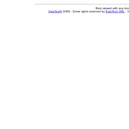
Best viewed with any br
IntraText®
(V89) - Some rights reserved by
EuloTech SRL
- 1