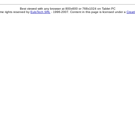
Best viewed with any browser at 800x600 or 768x1024 on Tablet PC
me rights reserved by
EuloTech SRL
- 1996-2007. Content in this page is licensed under a
Creat