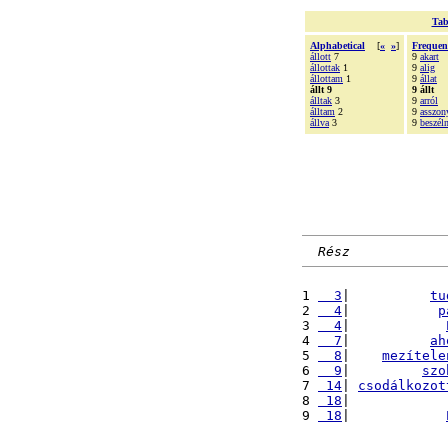
Tab
Alphabetical
[
«
»
]
Frequen
állott
7
9
akart
állottak
1
9
alig
állottam
1
9
állat
állt 9
9 állt
álltak
3
9
arról
álltam
2
9
asszon
állva
3
9
beszéln
Rész
1 
  3
|          
tu
2 
  4
|           
p
3 
  4
|            
4 
  7
|          
ah
5 
  8
|    
mezítele
6 
  9
|         
szo
7 
 14
| 
csodálkozot
8 
 18
|            
9 
 18
|            