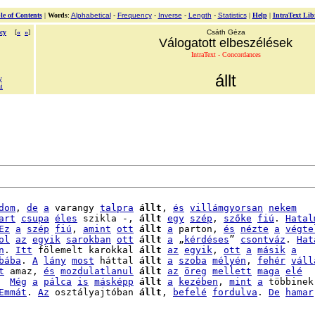
le of Contents
|
Words
:
Alphabetical
-
Frequency
-
Inverse
-
Length
-
Statistics
|
Help
|
IntraText Lib
cy
[
«
»
]
Csáth Géza
Válogatott elbeszélések
IntraText - Concordances
állt
y
i
dom
, 
de
a
 varangy 
talpra
állt
, 
és
villámgyorsan
nekem
art
csupa
éles
 szikla -, 
állt
egy
szép
, 
szőke
fiú
. 
Hatal
Ez
a
szép
fiú
, 
amint
ott
állt
a
 parton, 
és
nézte
a
végte
ol
az
egyik
sarokban
ott
állt
a
 „
kérdéses
” 
csontváz
. 
Hat
n
. 
Itt
 fölemelt karokkal 
állt
az
egyik
, 
ott
a
másik
a
bába
. 
A
lány
most
 háttal 
állt
a
szoba
mélyén
, 
fehér
váll
t
 amaz, 
és
mozdulatlanul
állt
az
öreg
mellett
maga
elé
  
Még
a
pálca
is
másképp
állt
a
kezében
, 
mint
a
 többinek.
Emmát
. 
Az
 osztályajtóban 
állt
, 
befelé
fordulva
. 
De
hamar