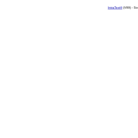
IntraText®
(V89) - So