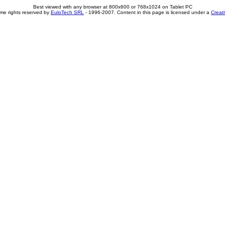
Best viewed with any browser at 800x600 or 768x1024 on Tablet PC
me rights reserved by
EuloTech SRL
- 1996-2007. Content in this page is licensed under a
Creat