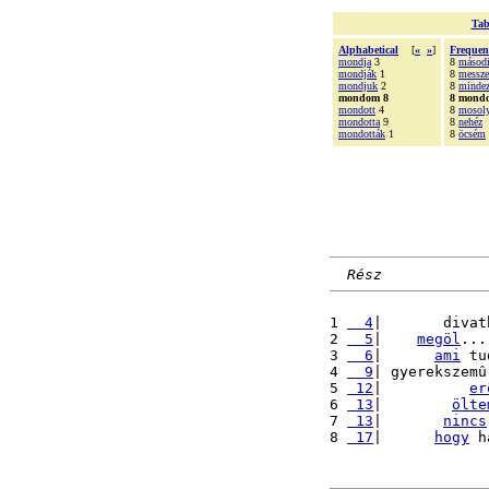
Tab
Alphabetical
[
«
»
]
Frequen
mondja
3
8
másod
mondják
1
8
messze
mondjuk
2
8
minde
mondom 8
8 mond
mondott
4
8
mosoly
mondotta
9
8
nehéz
mondották
1
8
öcsém
Rész
1 
  4
|       divat
2 
  5
|    
megöl
...
3 
  6
|      
ami
 tu
4 
  9
| gyerekszemû
5 
 12
|          
er
6 
 13
|        
ölte
7 
 13
|       
nincs
8 
 17
|      
hogy
 h