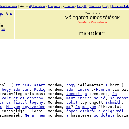
le of Contents
|
Words
:
Alphabetical
-
Frequency
-
Inverse
-
Length
-
Statistics
|
Help
|
IntraText Lib
cy
[
«
»
]
Csáth Géza
ik
Válogatott elbeszélések
IntraText - Concordances
z
om
gott
mondom
ból. (
Ezt
csak
azért
mondom
, 
hogy
 jellemezzem 
a
 kort.)

 
hogy
idõ
van
. 
Pedig
mondom
, 
idõ
nincsen
.~
Honnan
 szereztü
dvalevõleg ártalmas; 
mondom
, 
leesett
a
 szemüveg, 
és
 
volt
ez
az
asszony
. 
Mondom
, 
mint
ember
: 
se
jó
, 
se
rossz
õs
és
fiatal
legény
. 
Mondom
, 
sokat
 töprengett 
Schmith
,

m
. 
Milyen
egyszerûen
mondom
, 
mi
? 
És
milyen
 átkozottul

 ennivalója - lopni. 
Mondom
, 
éppen
ezekrõl
a
dolgokról
azamenjek. 
Néha
, 
nem
mondom
, 
a
 hazatérés 
gondolata