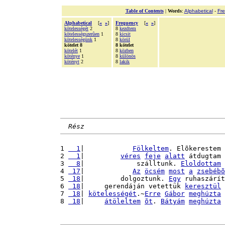
Table of Contents
|
Words
:
Alphabetical
-
Fr
Alphabetical
[
«
»
]
Frequency
[
«
»
]
kötelességét
2
8
kezdtem
kötelességszerûen
1
8
kicsit
kötelességünk
1
8
körül
kötelet 8
8 kötelet
kötelét
1
8
közben
köténye
1
8
különös
kötényt
2
8
lakik
Rész
1 
  1
|            
Fölkeltem
. Elõkerestem 
2 
  1
|         
véres
feje
alatt
 átdugtam 
3 
  8
|             szálltunk. 
Eloldottam
4 
 17
|            
Az
öcsém
most
a
zsebébõ
5 
 18
|         dolgoztunk. 
Egy
 ruhaszárít
6 
 18
|     gerendáján vetettük 
keresztül
7 
 18
| 
kötelességét
.~
Erre
Gábor
meghúzta
8 
 18
|     
átöleltem
õt
. 
Bátyám
meghúzta