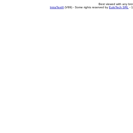
Best viewed with any br
IntraText®
(V89) - Some rights reserved by
EuloTech SRL
- 1