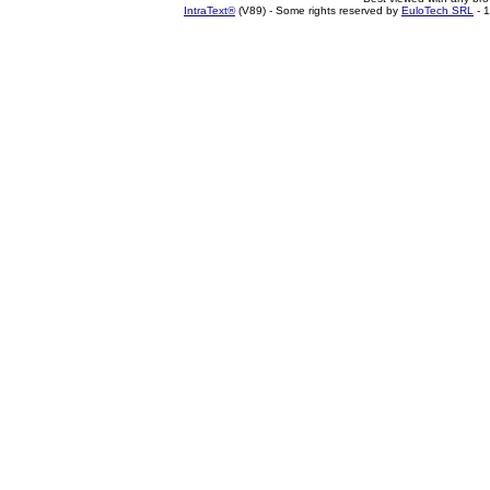
IntraText®
(V89) - Some rights reserved by
EuloTech SRL
- 1