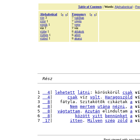
Table of Contents
|
Words
:
Alphabetical
-
Fr
Alphabetical
[
«
»
]
Frequency
[
«
»
]
vitt
3
7
valóban
vitte
1
7
végén
vittük
1
7
vette
víz 7
7 víz
vízbe
1
6
ablakok
vízben
1
6
adott
vízbol
1
6
akarsz
Rész
1 
  4
| 
lehetett
látni
: köröskörül 
csak
ví
2 
  4
|      
csak
 víz 
volt
. 
Haragoszöld
ví
3 
  8
|   fátyla. Szitakötõk cikáztak 
a
ví
4 
  8
|       
Nem
mertem
utána
nézni
, 
a
ví
5 
  8
|  
vágtattam
. 
Azután
 elindultam 
a
ví
6 
  8
|         
között
vitt
bennünket
a
ví
7 
 17
|       
itten
. 
Milyen
szép
zöld
a
ví
Best viewed with any br