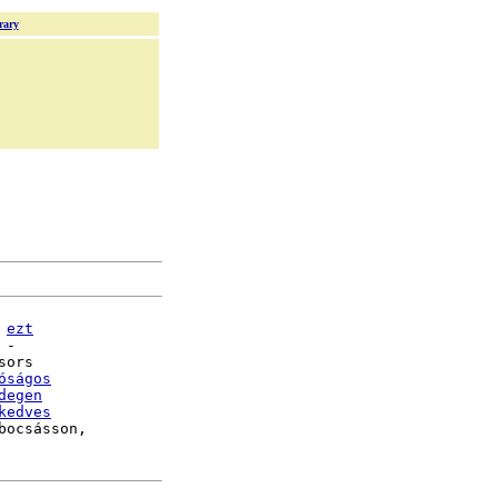
rary
ezt
-

sors

óságos
degen
kedves