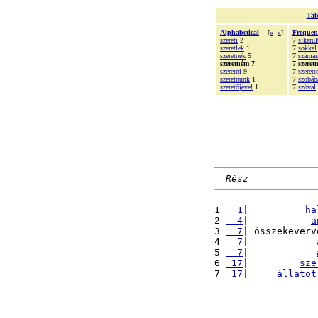
Tab
Alphabetical
[
«
»
]
Frequen
szereti
2
7
sikerül
szeretlek
1
7
sokkal
szeretnék
5
7
számár
szeretném 7
7 szeret
szeretni
9
7
szeret
szeretnünk
1
7
szobáb
szeretõjével
1
7
szóval
Rész
1 
  1
|          
ha
2 
  4
|           
a
3 
  7
| összekeverv
4 
  7
|            
5 
  7
|            
6 
 17
|         
sze
7 
 17
|     
állatot