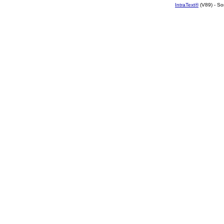
IntraText®
(V89) - So