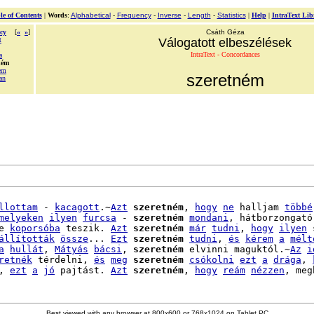
le of Contents
|
Words
:
Alphabetical
-
Frequency
-
Inverse
-
Length
-
Statistics
|
Help
|
IntraText Lib
cy
[
«
»
]
Csáth Géza
t
Válogatott elbeszélések
IntraText - Concordances
a
ném
tem
szeretném
an
llottam
 - 
kacagott
.~
Azt
szeretném
, 
hogy
ne
 halljam 
többé
melyeken
ilyen
furcsa
 - 
szeretném
mondani
, hátborzongató 
e 
koporsóba
 teszik. 
Azt
szeretném
már
tudni
, 
hogy
ilyen
 
állították
össze
... 
Ezt
szeretném
tudni
, 
és
kérem
a
mélt
a
hullát
, 
Mátyás
bácsi
, 
szeretném
 elvinni maguktól.~
Az
i
retnék
 térdelni, 
és
meg
szeretném
csókolni
ezt
a
drága
, 
, 
ezt
a
jó
 pajtást. 
Azt
szeretném
, 
hogy
reám
nézzen
Best viewed with any browser at 800x600 or 768x1024 on Tablet PC