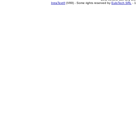
IntraText®
(V89) - Some rights reserved by
EuloTech SRL
- 1