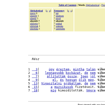
Table of Contents
|
Words
:
Alphabetical
-
Fr
Alphabetical
[
«
»
]
Frequency
[
«
»
]
sietve
6
7
reá
sikerrõl
1
7
rendesen
sikerül
2
7
rövid
sikerült 7
7 sikerült
sikította
1
7
sokkal
siklottak
1
7
számára
sikoltása
1
7
szeretném
Rész
1 
  3
|     
úgy
éreztem
, 
mintha
talán
sike
2 
  6
|   
legnagyobb
kockázat
, 
de
nem
sike
3 
  7
|    
állították
össze
. 
Igen
jól
sike
4 
  9
|       
el
, 
és
hogyan
ölik
meg
. 
Sike
5 
 13
| 
Vigasztalni
próbáltam
, 
de
nem
sike
6 
 15
|      
a
muzsikusok
 fizetéseit. 
Sike
7 
 18
|      
míg
 kimozdították. 
Végre
sike
Best viewed with any br