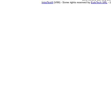
IntraText®
(V89) - Some rights reserved by
EuloTech SRL
- 1