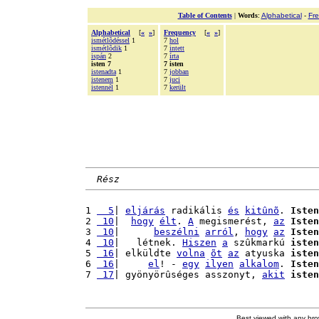
Table of Contents
|
Words
:
Alphabetical
-
Fr
Alphabetical
[
«
»
]
Frequency
[
«
»
]
ismétlõdéssel
1
7
hol
ismétlõdik
1
7
intett
ispán
2
7
írta
isten 7
7 isten
istenadta
1
7
jobban
istenem
1
7
juci
istennél
1
7
került
Rész
1 
  5
| 
eljárás
 radikális 
és
kitûnõ
. 
Isten
2 
 10
|  
hogy
élt
. 
A
 megismerést, 
az
Isten
3 
 10
|      
beszélni
arról
, 
hogy
az
Isten
4 
 10
|   létnek. 
Hiszen
a
 szûkmarkú 
isten
5 
 16
| elküldte 
volna
õt
az
 atyuska 
isten
6 
 16
|     
el
! - 
egy
ilyen
alkalom
. 
Isten
7 
 17
| gyönyörûséges asszonyt, 
akit
isten
Best viewed with any br