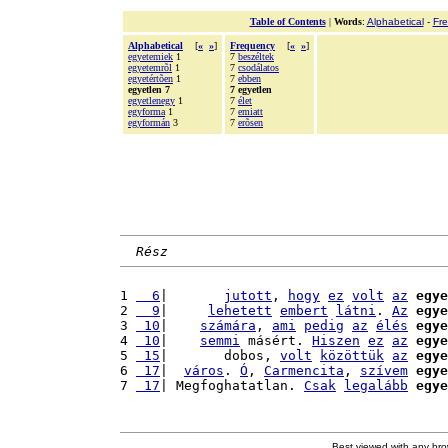
Table of Contents
|
Words
:
Alphabetical
-
Fr
Alphabetical
[
«
»
]
Frequency
[
«
»
]
egyetemiek
1
7
beszéltek
egyetemrõl
1
7
csodálatos
egyetértõen
1
7
ebben
egyetlen 7
7 egyetlen
egyetlenegy
1
7
élet
egyforma
1
7
emiatt
egyformán
3
7
erõsen
Rész
1 
  6
|       
jutott
, 
hogy
ez
volt
az
egye
2 
  9
|     
lehetett
embert
látni
. 
Az
egye
3 
 10
|    
számára
, 
ami
pedig
az
élés
egye
4 
 10
|    
semmi
 másért. 
Hiszen
ez
az
egye
5 
 15
|       dobos, 
volt
közöttük
az
egye
6 
 17
|  
város
. 
Ó
, 
Carmencita
, 
szívem
egye
7 
 17
| Megfoghatatlan. 
Csak
legalább
egye
Best viewed with any br