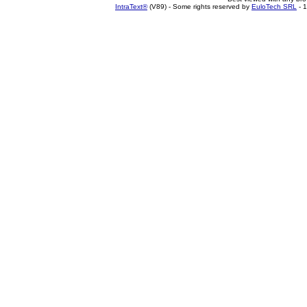
IntraText®
(V89) - Some rights reserved by
EuloTech SRL
- 1