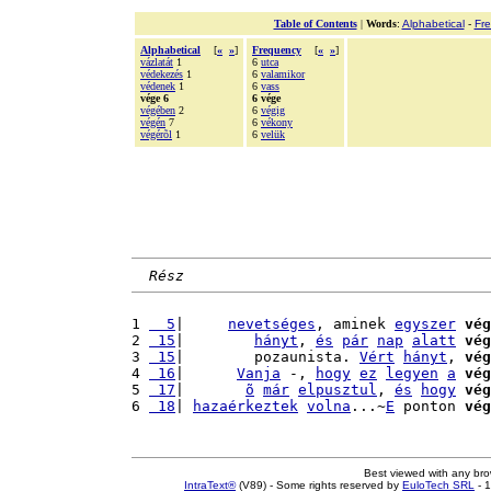
Table of Contents
|
Words
:
Alphabetical
-
Fr
Alphabetical
[
«
»
]
Frequency
[
«
»
]
vázlatát
1
6
utca
védekezés
1
6
valamikor
védenek
1
6
vass
vége 6
6 vége
végében
2
6
végig
végén
7
6
vékony
végérõl
1
6
velük
Rész
1 
  5
|     
nevetséges
, aminek 
egyszer
vég
2 
 15
|        
hányt
, 
és
pár
nap
alatt
vég
3 
 15
|        pozaunista. 
Vért
hányt
, 
vég
4 
 16
|      
Vanja
 -, 
hogy
ez
legyen
a
vég
5 
 17
|       
õ
már
elpusztul
, 
és
hogy
vég
6 
 18
| 
hazaérkeztek
volna
...~
E
 ponton 
vég
Best viewed with any br
IntraText®
(V89) - Some rights reserved by
EuloTech SRL
- 1