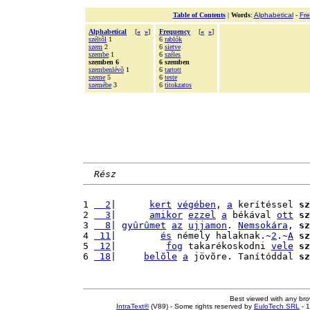
Table of Contents
|
Words
:
Alphabetical
-
Fr
Alphabetical
[
«
»
]
Frequency
[
«
»
]
széltõl
1
6
rablók
szem
2
6
sietve
szembe
1
6
széles
szemben 6
6 szemben
szembenlévõ
1
6
tartott
szeme
5
6
teste
szemébe
3
6
titokzatos
Rész
1 
  2
|      
kert
végében
, 
a
 kerítéssel 
sz
2 
  3
|      
amikor
ezzel
a
 békával 
ott
sz
3 
  8
| 
gyûrûmet
az
ujjamon
. 
Nemsokára
, 
sz
4 
 11
|        
és
 némely halaknak.~
2
.~
A
sz
5 
 12
|         
fog
 takarékoskodni 
vele
sz
6 
 18
|     
belõle
a
 jövõre. Tanítóddal 
sz
Best viewed with any br
IntraText®
(V89) - Some rights reserved by
EuloTech SRL
- 1