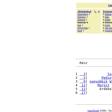
Tab
Alphabetical
[
«
»
]
Frequen
hónapokig
1
6
halkan
hónapos
1
6
háta
hónapra
1
6
hóhér
honnan 6
6 honn
hóó
1
6
hulla
hópelyhek
1
6
ide-od
hord
1
6
igazga
Rész
1 
  3
|          
Si
2 
  5
|       
Pedig
3 
  9
| 
nagyobbik
W
4 
 12
|     
Margit
 
5 
 12
|      érdeke
6 
 17
|            
IntraText®
(V89) - So