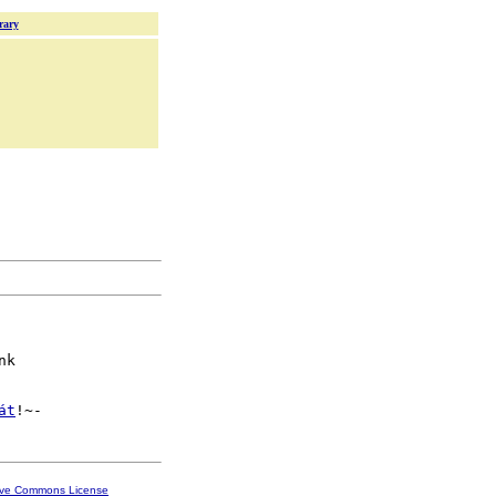
rary
k

át
ive Commons License