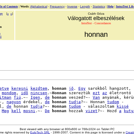
le of Contents
|
Words
:
Alphabetical
-
Frequency
-
Inverse
-
Length
-
Statistics
|
Help
|
IntraText Lib
cy
[
«
»
]
Csáth Géza
Válogatott elbeszélések
IntraText - Concordances
an
honnan
a
tó
etve
keresni
kezdtem
, 
honnan
jõ
. 
Egy
 sarokból hangzott,

mondom
, 
idõ
nincsen
.~
Honnan
 szereztük 
ezt
az
 életrontó

itman
fiú
.~- 
Igen
, 
de
honnan
 veszed?~- 
Van
 anyának, kérün
-, 
nagyon
 érdekel, 
de
honnan
tudja
?~- Honnan 
tudom
 -

l, 
de
 honnan 
tudja
?~- 
Honnan
tudom
 - válaszoltam 
kissé
 
Meg
kell
mosni
.~- 
De
honnan
 hozzak 
vizet
?~- Hozd 
a
kuty
Best viewed with any browser at 800x600 or 768x1024 on Tablet PC
me rights reserved by
EuloTech SRL
- 1996-2007. Content in this page is licensed under a
Creat