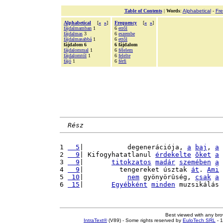
Table of Contents
|
Words
:
Alphabetical
-
Fr
Alphabetical
[
«
»
]
Frequency
[
«
»
]
fájdalmamban
1
6
errõl
fájdalmas
3
6
eszembe
fájdalmasabbá
1
6
ettõl
fájdalom 6
6 fájdalom
fájdalommal
1
6
félelem
fájdalomtól
1
6
felelte
fájó
1
6
férfi
Rész
1 
  5
|           degenerációja, 
a
baj
, 
a
2 
  9
| Kifogyhatatlanul 
érdekelte
õket
a
3 
  9
|       
titokzatos
madár
szemében
a
4 
  9
|         tengereket úsztak 
át
. 
Ami
5 
 10
|           
nem
 gyönyörûség, 
csak
a
6 
 15
|       
Egyébként
minden
 muzsikálás 
Best viewed with any br
IntraText®
(V89) - Some rights reserved by
EuloTech SRL
- 1