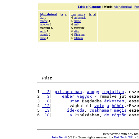
Table of Contents
|
Words
:
Alphabetical
-
Fr
Alphabetical
[
«
»
]
Frequency
[
«
»
]
ész
1
6
embernek
eszébe
4
6
érezte
eszében
1
6
errõl
eszembe 6
6 eszembe
eszik
1
6
ettõl
esznek
2
6
fájdalom
észre
4
6
félelem
Rész
1 
  3
| 
pillanatban
, 
ahogy
megláttam
, 
esze
2 
  3
|    
ember
vagyok
 - rémülve jut 
esze
3 
  8
|       
után
 Bagdadba 
érkeztem
, 
esze
4 
 12
|       vághatott 
vele
a
hóhér
.~
Esze
5 
 13
|      
ide-oda
. 
Csakhamar
mégis
esze
6 
 18
|       
a
 kihúzásban, 
de
rögtön
esze
Best viewed with any br
IntraText®
(V89) - Some rights reserved by
EuloTech SRL
- 1