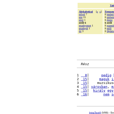
Tab
Alphabetical
[
«
»
]
Frequen
erõvel
7
6
emberi
erre
15
6
ember
errol
1
6
érezte
errõl 6
6 errõl
erszényemet
1
6
eszem
erszényét
1
6
ettõl
ért
3
6
fájdal
Rész
1 
  8
|      
pedig
2 
 15
|     
maguk
i
3 
 15
|    muzsikus
4 
 15
| 
városban
, 
m
5 
 15
|  
király
egy
6 
 16
|       
nem
s
IntraText®
(V89) - So