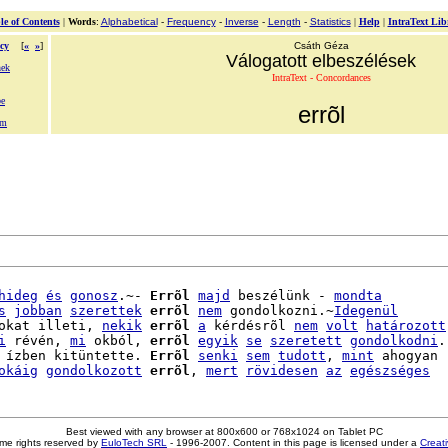
le of Contents
|
Words
:
Alphabetical
-
Frequency
-
Inverse
-
Length
-
Statistics
|
Help
|
IntraText Lib
cy
[
«
»
]
Csáth Géza
Válogatott elbeszélések
nek
IntraText - Concordances
be
errõl
om
hideg
és
gonosz
.~- 
Errõl
majd
 beszélünk - 
mondta
s
jobban
szerettek
errõl
nem
 gondolkozni.~
Idegenül
okat illeti, 
nekik
errõl
a
 kérdésrõl 
nem
volt
határozott
i
 révén, 
mi
 okból, 
errõl
egyik
se
szeretett
gondolkodni
.

 ízben kitüntette. 
Errõl
senki
sem
tudott
, 
mint
 ahogyan

okáig
gondolkozott
errõl
, 
mert
rövidesen
az
egészséges
Best viewed with any browser at 800x600 or 768x1024 on Tablet PC
me rights reserved by
EuloTech SRL
- 1996-2007. Content in this page is licensed under a
Creat