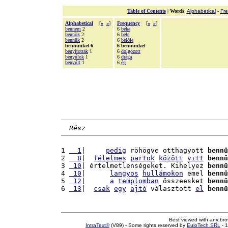
Table of Contents
|
Words
:
Alphabetical
-
Fr
Alphabetical
[
«
»
]
Frequency
[
«
»
]
bennem
2
6
béka
bennök
2
6
bele
bennük
2
6
belõle
bennünket 6
6 bennünket
benyitottak
1
6
dolgozott
benyúlok
1
6
drága
benyúlt
1
6
ég
Rész
1 
  1
|     
pedig
 röhögve otthagyott 
bennü
2 
  8
|  
félelmes
partok
között
vitt
bennü
3 
 10
| értelmetlenségeket. Kihelyez 
bennü
4 
 10
|      
langyos
hullámokon
 emel 
bennü
5 
 12
|      
a
templomban
 összeesket 
bennü
6 
 13
|  
csak
egy
ajtó
 választott 
el
bennü
Best viewed with any br
IntraText®
(V89) - Some rights reserved by
EuloTech SRL
- 1