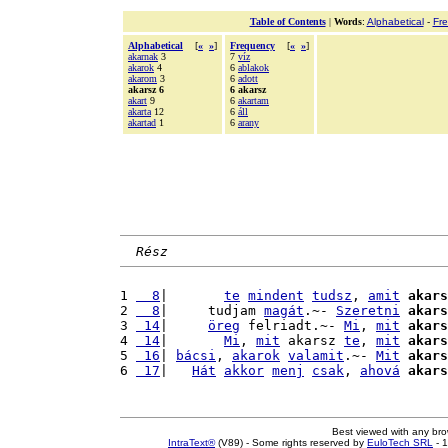
Table of Contents
|
Words
:
Alphabetical
-
Fr
Alphabetical
[
«
»
]
Frequency
[
«
»
]
akarnak
3
7
víz
akarok
4
6
ablakok
akarom
3
6
adott
akarsz 6
6 akarsz
akart
9
6
akartam
akarta
12
6
áll
akartad
1
6
arany
Rész
1 
  8
|       
te
mindent
tudsz
, 
amit
akars
2 
  8
|     tudjam 
magát
.~- 
Szeretni
akars
3 
 14
|     
öreg
 felriadt.~- 
Mi
, 
mit
akars
4 
 14
|       
Mi
, 
mit
 akarsz 
te
, 
mit
akars
5 
 16
| 
bácsi
, 
akarok
valamit
.~- 
Mit
akars
6 
 17
|   
Hát
akkor
menj
csak
, 
ahová
akars
Best viewed with any br
IntraText®
(V89) - Some rights reserved by
EuloTech SRL
- 1