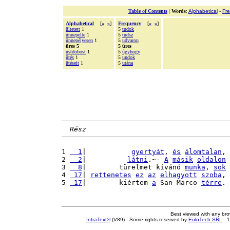
Table of Contents
|
Words
:
Alphabetical
-
Fr
Alphabetical
[
«
»
]
Frequency
[
«
»
]
ültetett
1
5
tudok
ünnepelte
1
5
tudsz
ünnepélyesen
1
5
udvaron
üres 5
5 üres
üstdobost
1
5
úgyhogy
ütés
1
5
undok
ütéseit
1
5
utána
Rész
1 
  1
|           
gyertyát
, 
és
álomtalan
, 
2 
  2
|          
látni
.~- 
A
másik
oldalon
3 
  8
|        türelmet kívánó 
munka
, 
sok
4 
 17
| 
rettenetes
ez
az
elhagyott
szoba
, 
5 
 17
|        kiértem 
a
 San Marco 
térre
. 
Best viewed with any br
IntraText®
(V89) - Some rights reserved by
EuloTech SRL
- 1