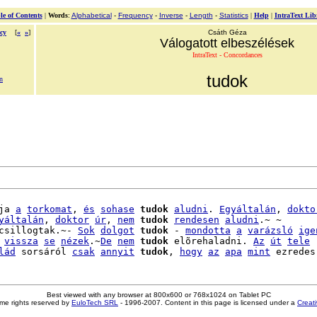
le of Contents
|
Words
:
Alphabetical
-
Frequency
-
Inverse
-
Length
-
Statistics
|
Help
|
IntraText Lib
cy
[
«
»
]
Csáth Géza
Válogatott elbeszélések
IntraText - Concordances
tudok
n
ja 
a
torkomat
, 
és
sohase
tudok
aludni
. 
Egyáltalán
, 
dokto
yáltalán
, 
doktor
úr
, 
nem
tudok
rendesen
aludni
.~ ~

csillogtak.~- 
Sok
dolgot
tudok
 - 
mondotta
a
varázsló
ige
 
vissza
se
nézek
.~
De
nem
tudok
 elõrehaladni. 
Az
út
tele
lád
 sorsáról 
csak
annyit
tudok
, 
hogy
az
apa
mint
Best viewed with any browser at 800x600 or 768x1024 on Tablet PC
me rights reserved by
EuloTech SRL
- 1996-2007. Content in this page is licensed under a
Creat