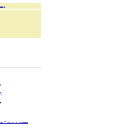
rary
r
n
ive Commons License