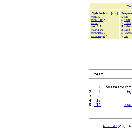
Tab
Alphabetical
[
«
»
]
Frequen
tudni
5
5
tud
tudniillik
2
5
tudni
tudod
5
5
tudod
tudok 5
5 tudok
tudom
20
5
tudsz
tudomány
2
5
udvaro
tudományát
1
5
üres
Rész
1 
  1
| összeszorít
2 
  1
|          
Eg
3 
  8
|            
4 
 17
|            
5 
 18
|         
csa
IntraText®
(V89) - So