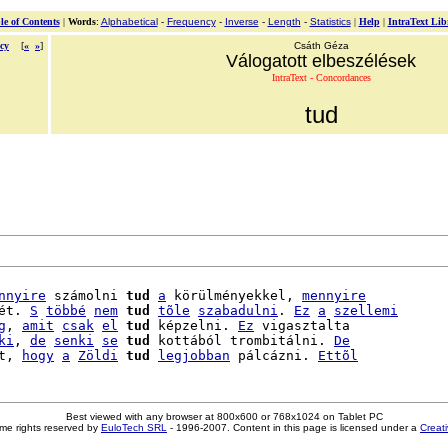
le of Contents
|
Words
:
Alphabetical
-
Frequency
-
Inverse
-
Length
-
Statistics
|
Help
|
IntraText Lib
cy
[
«
»
]
Csáth Géza
Válogatott elbeszélések
IntraText - Concordances
tud
nnyire
 számolni 
tud
a
 körülményekkel, 
mennyire
ét. 
S
többé
nem
tud
tõle
szabadulni
. 
Ez
a
szellemi
g
, 
amit
csak
el
tud
 képzelni. 
Ez
 vigasztalta

ki
, 
de
senki
se
tud
 kottából trombitálni. 
De
t, 
hogy
a
Zöldi
tud
legjobban
 pálcázni. 
Ettõl
Best viewed with any browser at 800x600 or 768x1024 on Tablet PC
me rights reserved by
EuloTech SRL
- 1996-2007. Content in this page is licensed under a
Creat