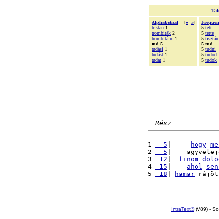
Tab
Alphabetical
[
«
»
]
Frequen
tristan
1
5
tett
trombiták
2
5
tette
trombitálni
1
5
tisztán
tud 5
5 tud
tudási
1
5
tudni
tudást
1
5
tudod
tudat
1
5
tudok
Rész
1 
  5
|     
hogy
me
2 
  5
|    agyvelej
3 
 12
|  
finom
dolo
4 
 15
|    
ahol
sen
5 
 18
| 
hamar
 rájöt
IntraText®
(V89) - So