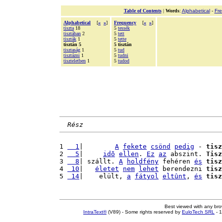
Table of Contents
|
Words
:
Alphabetical
-
Fr
Alphabetical
[
«
»
]
Frequency
[
«
»
]
tiszta
18
5
tessék
tisztában
2
5
tett
tiszták
1
5
tette
tisztán 5
5 tisztán
tisztaság
1
5
tud
tisztázni
1
5
tudni
tiszteletben
1
5
tudod
Rész
1 
  1
|        
A
fekete
csönd
pedig
 - 
tisz
2 
  5
|     
idõ
ellen
. 
Ez
az
 abszint. 
Tisz
3 
  8
| szállt. 
A
holdfény
 fehéren 
és
tisz
4 
 10
|   
életet
nem
lehet
 berendezni 
tisz
5 
 14
|    elült, 
a
fátyol
eltûnt
, 
és
tisz
Best viewed with any br
IntraText®
(V89) - Some rights reserved by
EuloTech SRL
- 1