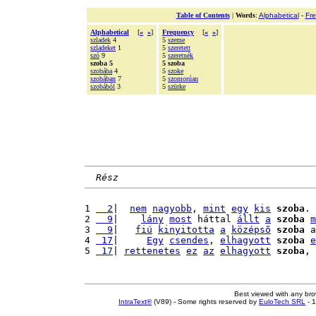
Table of Contents
|
Words
:
Alphabetical
-
Fr
Alphabetical
[
«
»
]
Frequency
[
«
»
]
szladek
4
5
szeme
szladeket
1
5
szeretett
szó
9
5
szeretnék
szoba 5
5 szoba
szobába
4
5
szoke
szobában
7
5
szomorúan
szobából
3
5
szürke
Rész
1 
  2
|  
nem
nagyobb
, 
mint
egy
kis
szoba
. 
2 
  9
|    
lány
most
 háttal 
állt
a
szoba
m
3 
  9
|   
fiú
kinyitotta
a
középsõ
szoba
 a
4 
 17
|     
Egy
csendes
, 
elhagyott
szoba
e
5 
 17
| 
rettenetes
ez
az
elhagyott
szoba
, 
Best viewed with any br
IntraText®
(V89) - Some rights reserved by
EuloTech SRL
- 1