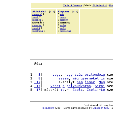
Table of Contents
|
Words
:
Alphabetical
-
Fr
Alphabetical
[
«
»
]
Frequency
[
«
»
]
szeretettel
1
5
száz
szereti
2
5
szeme
szeretlek
1
5
szeretett
szeretnék 5
5 szeretnék
szeretném
7
5
szoba
szeretni
9
5
szoke
szeretnünk
1
5
szomorúan
Rész
1 
  8
|     
vagy
, 
hogy
száz
esztendeig
sze
2 
  8
|       
hiszem
, 
még
gyermeket
is
sze
3 
 17
|        akadályt 
nem
ismer
. 
Meg
sze
4 
 17
|    
vonat
a
pályaudvaron
. 
Sírni
sze
5 
 17
| másokét 
is
.~- 
Zsoli
, 
Zsoli
!~
Le
sze
Best viewed with any br
IntraText®
(V89) - Some rights reserved by
EuloTech SRL
- 1