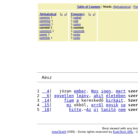
Table of Contents
|
Words
:
Alphabetical
-
Fr
Alphabetical
[
«
»
]
Frequency
[
«
»
]
szeretem
1
5
szabad
szeretetet
1
5
száz
szeretetét
1
5
szeme
szeretett 5
5 szeretett
szeretettel
1
5
szeretnék
szereti
2
5
szoba
szeretlek
1
5
szoke
Rész
1 
  4
|   józan 
ember
. 
Nos
igen
, 
mert
szer
2 
  6
| 
egyetlen
leány
, 
akit
életében
szer
3 
 14
|     
fiam
a
 kereskedõ 
birkáit
. 
Szer
4 
 15
|      
mi
 okból, 
errõl
egyik
se
szer
5 
 18
|       
hitte
.~
Az
új
tanító
nem
szer
Best viewed with any br
IntraText®
(V89) - Some rights reserved by
EuloTech SRL
- 1