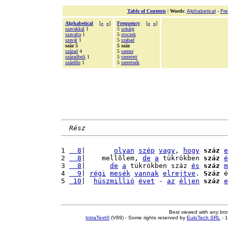
Table of Contents
|
Words
:
Alphabetical
-
Fr
Alphabetical
[
«
»
]
Frequency
[
«
»
]
szavakkal
1
5
sokáig
szavalta
1
5
stoczek
szavát
1
5
szabad
száz 5
5 száz
század
4
5
szeme
századbeli
1
5
szeretett
százféle
1
5
szeretnék
Rész
1 
  8
|       
olyan
szép
vagy
, 
hogy
száz
e
2 
  8
|    mellõlem, 
de
a
 tükrökben 
száz
é
3 
  8
|      
de
a
 tükrökben száz 
és
száz
m
4 
  9
| 
régi
mesék
vannak
elrejtve
. 
Száz
 é
5 
 10
|  
húszmillió
évet
 - 
az
éljen
száz
e
Best viewed with any br
IntraText®
(V89) - Some rights reserved by
EuloTech SRL
- 1