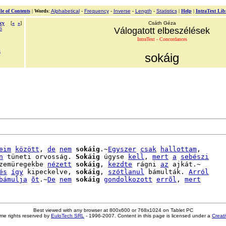
le of Contents
|
Words
:
Alphabetical
-
Frequency
-
Inverse
-
Length
-
Statistics
|
Help
|
IntraText Lib
cy
[
«
»
]
Csáth Géza
ó
Válogatott elbeszélések
IntraText - Concordances
k
sokáig
eim
között
, 
de
nem
sokáig
.~
Egyszer
csak
hallottam
,

n
 tüneti orvosság. 
Sokáig
 úgyse 
kell
, 
mert
a
sebészi
zemüregekbe 
nézett
sokáig
, 
kezdte
 rágni 
az
 ajkát.~

és
így
 kipeckelve, 
sokáig
, 
szótlanul
 bámulták. 
Arról
bámulja
õt
.~
De
nem
sokáig
gondolkozott
errõl
, 
mert
Best viewed with any browser at 800x600 or 768x1024 on Tablet PC
me rights reserved by
EuloTech SRL
- 1996-2007. Content in this page is licensed under a
Creat