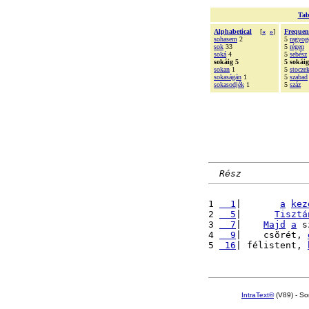
Tab
Alphabetical
[
«
»
]
Frequen
sohasem
2
5
ragyog
sok
33
5
régen
soká
4
5
sebész
sokáig 5
5 sokáig
sokan
1
5
stocze
sokaságán
1
5
szabad
sokasodjék
1
5
száz
Rész
1 
  1
|       
a
kez
2 
  5
|      
Tisztá
3 
  7
|    
Majd
a
 s
4 
  9
|    csõrét, 
5 
 16
| félistent, 
IntraText®
(V89) - So