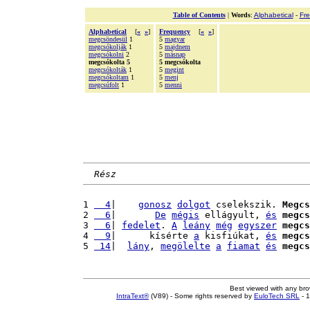
Table of Contents
|
Words
:
Alphabetical
-
Fr
Alphabetical
[
«
»
]
Frequency
[
«
»
]
megcsöndesül
1
5
magyar
megcsókolják
1
5
majdnem
megcsókolni
2
5
másnap
megcsókolta 5
5 megcsókolta
megcsókolták
1
5
megint
megcsókoltam
1
5
menj
megcsúfolt
1
5
menni
Rész
1 
  4
|    
gonosz
dolgot
 cselekszik. 
Megcs
2 
  6
|       
De
mégis
 ellágyult, 
és
megcs
3 
  6
| 
fedelet
. 
A
leány
még
egyszer
megcs
4 
  9
|      kísérte 
a
 kisfiúkat, 
és
megcs
5 
 14
|  
lány
, 
megölelte
a
fiamat
és
megcs
Best viewed with any br
IntraText®
(V89) - Some rights reserved by
EuloTech SRL
- 1