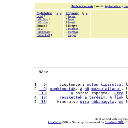
Table of Contents
|
Words
:
Alphabetical
-
Fr
Alphabetical
[
«
»
]
Frequency
[
«
»
]
licitál
1
5
legyen
lidércfény
1
5
lenne
lidérctüzet
1
5
levegõ
lihegve 5
5 lihegve
lila
2
5
magához
liliombokor
1
5
magának
liliomokkal
1
5
magyar
Rész
1 
  9
|     szeptemberi 
estén
kipirulva
, 
l
2 
  9
| 
megkínozták
. 
A
nõ
mozdulatlanul
, 
l
3 
 13
|          
a
 bordái ropogtak. 
Erre
l
4 
 18
|     
reszkettek
a
térdeim
. 
A
fiúk
l
5 
 18
|    kimerülve 
újra
abbahagyta
, 
és
l
Best viewed with any br
IntraText®
(V89) - Some rights reserved by
EuloTech SRL
- 1