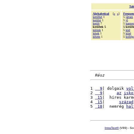
Tab
Alphabetical
[
«
»
]
Frequen
kerülhet
1
5
jártam
kerülni
1
5
jõ
került
7
5
karmes
kerültek 5
5 került
kérünk
1
5
köd
kések
1
5
közé
késem
1
5
kollég
Rész
1 
  9
| dolgaik 
vol
2 
  9
|     
az
isko
3 
 15
|  híres karm
4 
 15
|      
század
5 
 18
|  nemrég 
hal
IntraText®
(V89) - So