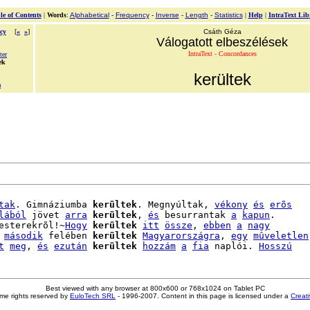
le of Contents
|
Words
:
Alphabetical
-
Frequency
-
Inverse
-
Length
-
Statistics
|
Help
|
IntraText Lib
cy
[
«
»
]
Csáth Géza
Válogatott elbeszélések
IntraText - Concordances
ter
ek
kerültek
a
tak
. Gimnáziumba 
kerültek
. Megnyúltak, 
vékony
és
erõs
lából
 jövet 
arra
kerültek
, 
és
 besurrantak 
a
kapun
.

esterekrõl!~
Hogy
kerültek
itt
össze
, 
ebben
a
nagy
második
 felében 
kerültek
Magyarországra
, 
egy
mûveletlen
t
meg
, 
és
ezután
kerültek
hozzám
a
fia
 naplói. 
Hosszú
Best viewed with any browser at 800x600 or 768x1024 on Tablet PC
me rights reserved by
EuloTech SRL
- 1996-2007. Content in this page is licensed under a
Creat