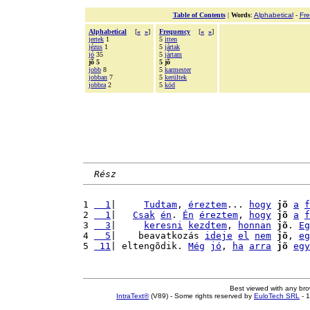
Table of Contents
|
Words
:
Alphabetical
-
Fr
Alphabetical
[
«
»
]
Frequency
[
«
»
]
jertek
1
5
itten
jézus
1
5
jártak
jó
35
5
jártam
jõ 5
5 jõ
jobb
8
5
karmester
jobban
7
5
kerültek
jobbra
2
5
köd
Rész
1 
  1
|     
Tudtam
, 
éreztem
... 
hogy
jõ
a
f
2 
  1
|   
Csak
én
. 
Én
éreztem
, 
hogy
jõ
a
f
3 
  3
|     
keresni
kezdtem
, 
honnan
jõ
. 
Eg
4 
  5
|    beavatkozás 
ideje
el
nem
jõ
, 
eg
5 
 11
| eltengõdik. 
Még
jó
, 
ha
arra
jõ
egy
Best viewed with any br
IntraText®
(V89) - Some rights reserved by
EuloTech SRL
- 1