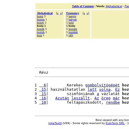
Table of Contents
|
Words
:
Alphabetical
-
Fr
Alphabetical
[
«
»
]
Frequency
[
«
»
]
hozni
3
5
hangja
hozom
1
5
hanyatt
hozott
2
5
hold
hozta 5
5 hozta
hozták
3
5
hozzám
hoztuk
1
5
hozzánk
hozz
1
5
idõt
Rész
1 
  6
|        Kerekes 
gombolyítógépét
hoz
2 
 15
| használhatatlan 
lett
volna
. 
Ez
hoz
3 
 15
|        szimfóniának 
a
 vázlatát 
hoz
4 
 16
|   
Azután
leszállt
. 
Az
öreg
már
hoz
5 
 18
|        feltápászkodott, 
rendbe
hoz
Best viewed with any br
IntraText®
(V89) - Some rights reserved by
EuloTech SRL
- 1