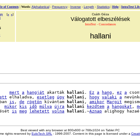
le of Contents
|
Words
:
Alphabetical
-
Frequency
-
Inverse
-
Length
-
Statistics
|
Help
|
IntraText Lib
cy
[
«
»
]
Csáth Géza
t
Válogatott elbeszélések
IntraText - Concordances
i
hallani
t
    
mert
a
hangját
 akarták 
hallani
. 
Ez
a
hang
, 
ez
a
 cson
ett
 elhaladva, 
esetleg
úgy
hallani
, 
hogy
valaki
a
 nevünkö
ban 
is
, 
de
rögtön
 kívántam 
hallani
, 
amikor
Margit
 megism
  
mikor
kis
idõ
múlva
újra
hallani
kezdtem
a
hangokat
, 
m
ését 
is
meg
lehetett
volna
hallani
.~
Aznap
Best viewed with any browser at 800x600 or 768x1024 on Tablet PC
me rights reserved by
EuloTech SRL
- 1996-2007. Content in this page is licensed under a
Creat