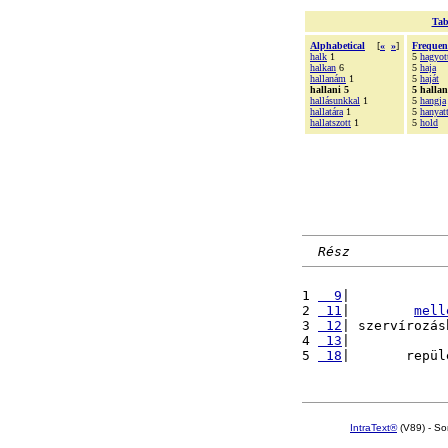
Tab
Alphabetical
[
«
»
]
Frequen
halk
1
5
hagyot
halkan
6
5
haja
hallanám
1
5
haját
hallani 5
5 hallan
hallásunkkal
1
5
hangja
hallatára
1
5
hanyat
hallatszott
1
5
hold
Rész
1 
  9
|            
2 
 11
|        
mell
3 
 12
| szervírozás
4 
 13
|            
5 
 18
|       repül
IntraText®
(V89) - So