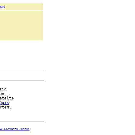
rary
tig

n

ételte

égis
ive Commons License