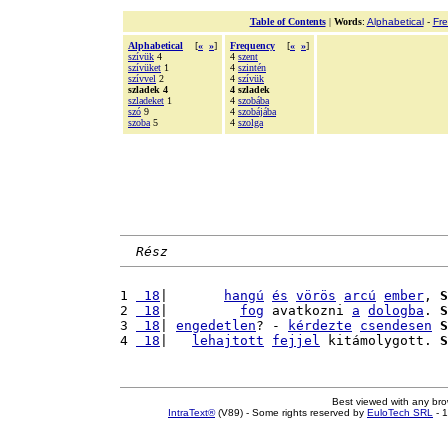
Table of Contents
|
Words
:
Alphabetical
-
Fr
Alphabetical
[
«
»
]
Frequency
[
«
»
]
szívük
4
4
szent
szívüket
1
4
szintén
szívvel
2
4
szívük
szladek 4
4 szladek
szladeket
1
4
szobába
szó
9
4
szobájába
szoba
5
4
szolga
Rész
1 
 18
|       
hangú
és
vörös
arcú
ember
, 
S
2 
 18
|         
fog
 avatkozni 
a
dologba
. 
S
3 
 18
| 
engedetlen
? - 
kérdezte
csendesen
S
4 
 18
|   
lehajtott
fejjel
 kitámolygott. 
S
Best viewed with any br
IntraText®
(V89) - Some rights reserved by
EuloTech SRL
- 1