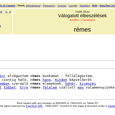
le of Contents
|
Words
:
Alphabetical
-
Frequency
-
Inverse
-
Length
-
Statistics
|
Help
|
IntraText Lib
cy
[
«
»
]
Csáth Géza
Válogatott elbeszélések
IntraText - Concordances
k
rémes
kor
 elvégeztem 
rémes
 munkámat - föllélegeztem,

 csontig ható, 
rémes
hang
, 
minden
 képzelõerõt

emben
 szereplõ 
rémes
 elemeknek, 
hóhér
, 
kivégzés
t
többet
. 
Erre
rémes
félelem
 szállott 
meg
Best viewed with any browser at 800x600 or 768x1024 on Tablet PC
me rights reserved by
EuloTech SRL
- 1996-2007. Content in this page is licensed under a
Creat