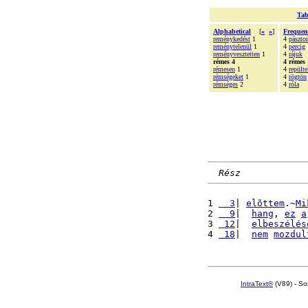
Tab
Alphabetical
[
«
»
]
Frequen
reménykedést
1
4
pásztor
reménytelenül
1
4
percig
reményvesztetten
1
4
rájuk
rémes 4
4 rémes
rémesen
1
4
repülte
rémségeket
1
4
rögtön
rémséges
2
4
róla
Rész
1 
  3
| 
elõttem
.~
Mi
2 
  9
|  
hang
, 
ez
a
3 
 12
|  
elbeszélés
4 
 18
|  
nem
mozdul
IntraText®
(V89) - So