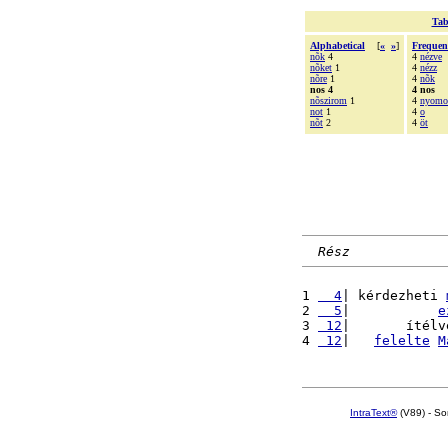
Tab
Alphabetical
[
«
»
]
Frequen
nõk
4
4
nézve
nõket
1
4
nézz
nõre
1
4
nõk
nos 4
4 nos
nõszirom
1
4
nyomor
not
1
4
o
nõt
2
4
öt
Rész
1 
  4
| kérdezheti 
2 
  5
|           
e
3 
 12
|       ítélv
4 
 12
|   
felelte
M
IntraText®
(V89) - So