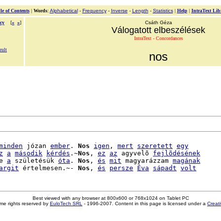
le of Contents
|
Words
:
Alphabetical
-
Frequency
-
Inverse
-
Length
-
Statistics
|
Help
|
IntraText Lib
cy
[
«
»
]
Csáth Géza
Válogatott elbeszélések
IntraText - Concordances
ult
nos
minden
 józan 
ember
. 
Nos
igen
, 
mert
szeretett
egy
z
a
második
kérdés
.~
Nos
, 
ez
az
 agyvelõ 
fejlõdésének
e 
a
 születésük 
óta
. 
Nos
, 
és
mit
 magyarázzam 
magának
argit
 értelmesen.~- 
Nos
, 
és
persze
Éva
sápadt
volt
Best viewed with any browser at 800x600 or 768x1024 on Tablet PC
me rights reserved by
EuloTech SRL
- 1996-2007. Content in this page is licensed under a
Creat