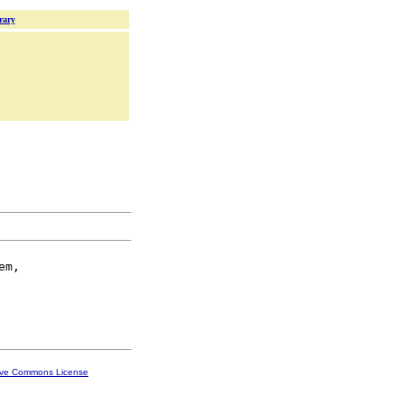
rary
m,

ive Commons License