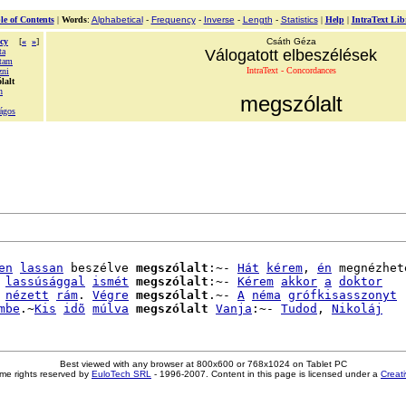
le of Contents
|
Words
:
Alphabetical
-
Frequency
-
Inverse
-
Length
-
Statistics
|
Help
|
IntraText Lib
cy
[
«
»
]
Csáth Géza
ta
Válogatott elbeszélések
tam
IntraText - Concordances
zni
lalt
n
megszólalt
ágos
en
lassan
 beszélve 
megszólalt
:~- 
Hát
kérem
, 
én
 megnézhete
lassúsággal
ismét
megszólalt
:~- 
Kérem
akkor
a
doktor
nézett
rám
. 
Végre
megszólalt
.~- 
A
néma
grófkisasszonyt
mbe
.~
Kis
idõ
múlva
megszólalt
Vanja
:~- 
Tudod
, 
Nikoláj
Best viewed with any browser at 800x600 or 768x1024 on Tablet PC
me rights reserved by
EuloTech SRL
- 1996-2007. Content in this page is licensed under a
Creat