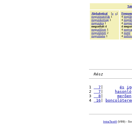
Tab
Alphabetical
[
«
»
]
Frequen
megszimatolják
1
4
meglát
megszokottság
1
4
meglát
megszokta
1
4
megné
megszólalt 4
4 megszó
megszólított
1
4
megva
megszületett
2
4
mellé
megszûnése
1
4
méltós
Rész
1 
  7
|       
és
ig
2 
  7
|     
hasonló
3 
  8
|      
merõen
4 
 16
| 
boncolótere
IntraText®
(V89) - So