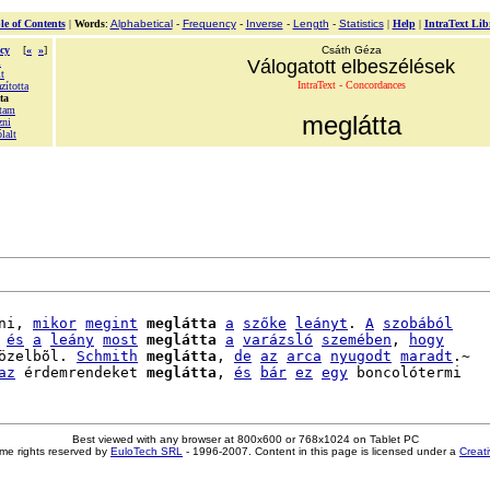
le of Contents
|
Words
:
Alphabetical
-
Frequency
-
Inverse
-
Length
-
Statistics
|
Help
|
IntraText Lib
cy
[
«
»
]
Csáth Géza
l
Válogatott elbeszélések
t
IntraText - Concordances
zította
ta
tam
meglátta
zni
lalt
ni, 
mikor
megint
meglátta
a
szőke
leányt
. 
A
szobából
 
és
a
leány
most
meglátta
a
varázsló
szemében
, 
hogy
özelbõl. 
Schmith
meglátta
, 
de
az
arca
nyugodt
maradt
.~

az
 érdemrendeket 
meglátta
, 
és
bár
ez
egy
Best viewed with any browser at 800x600 or 768x1024 on Tablet PC
me rights reserved by
EuloTech SRL
- 1996-2007. Content in this page is licensed under a
Creat