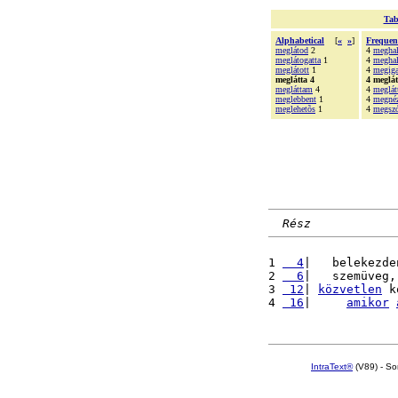
Tab
Alphabetical
[
«
»
]
Frequen
meglátod
2
4
megha
meglátogatta
1
4
meghal
meglátott
1
4
megiga
meglátta 4
4 meglát
megláttam
4
4
meglát
meglebbent
1
4
megné
meglehetõs
1
4
megszó
Rész
1 
  4
|   belekezde
2 
  6
|   szemüveg,
3 
 12
| 
közvetlen
 k
4 
 16
|     
amikor
IntraText®
(V89) - So