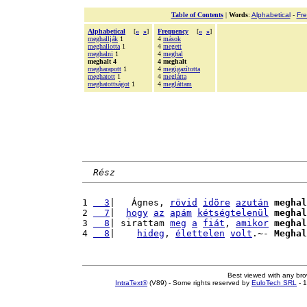
Table of Contents
|
Words
:
Alphabetical
-
Fr
Alphabetical
[
«
»
]
Frequency
[
«
»
]
meghallják
1
4
mások
meghallotta
1
4
megett
meghalni
1
4
meghal
meghalt 4
4 meghalt
megharapott
1
4
megigazította
meghatott
1
4
meglátta
meghatottságot
1
4
megláttam
Rész
1 
  3
|   Ágnes, 
rövid
idõre
azután
meghal
2 
  7
|  
hogy
az
apám
kétségtelenül
meghal
3 
  8
| sirattam 
meg
a
fiát
, 
amikor
meghal
4 
  8
|    
hideg
, 
élettelen
volt
.~- 
Meghal
Best viewed with any br
IntraText®
(V89) - Some rights reserved by
EuloTech SRL
- 1