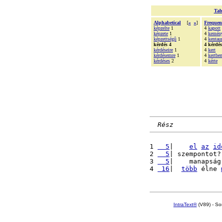
Tab
Alphabetical
[
«
»
]
Frequen
képzelte
1
4
kapott
képzete
1
4
kemén
képzettségû
1
4
kentau
kérdés 4
4 kérdés
kérdéseire
1
4
kert
kérdésemre
1
4
kertbe
kérdéses
2
4
kérte
Rész
1 
  5
|    
el
az
id
2 
  5
| szempontot?
3 
  5
|    manapság
4 
 16
|  
több
 élne 
IntraText®
(V89) - So