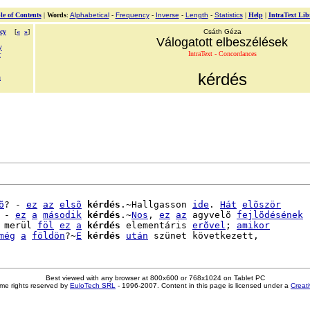
le of Contents
|
Words
:
Alphabetical
-
Frequency
-
Inverse
-
Length
-
Statistics
|
Help
|
IntraText Lib
cy
[
«
»
]
Csáth Géza
Válogatott elbeszélések
y
IntraText - Concordances
r
kérdés
n
õ
? - 
ez
az
elsõ
kérdés
.~Hallgasson 
ide
. 
Hát
elõször
 - 
ez
a
második
kérdés
.~
Nos
, 
ez
az
 agyvelõ 
fejlõdésének
 merül 
föl
ez
a
kérdés
 elementáris 
erõvel
; 
amikor
még
a
földön
?~
E
kérdés
után
Best viewed with any browser at 800x600 or 768x1024 on Tablet PC
me rights reserved by
EuloTech SRL
- 1996-2007. Content in this page is licensed under a
Creat