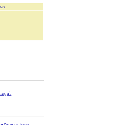
rary
ségül
ive Commons License