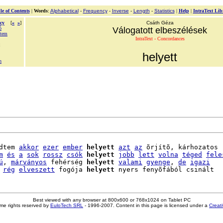
le of Contents
|
Words
:
Alphabetical
-
Frequency
-
Inverse
-
Length
-
Statistics
|
Help
|
IntraText Lib
cy
[
«
»
]
Csáth Géza
ó
Válogatott elbeszélések
ttem
IntraText - Concordances
helyett
n
dtem 
akkor
ezer
ember
helyett
azt
az
 õrjítõ, kárhozatos

m
és
a
sok
rossz
csók
helyett
jobb
lett
volna
téged
fele
ú
, 
márványos
 fehérség 
helyett
valami
gyenge
, 
de
igazi
rég
elveszett
 fogója 
helyett
Best viewed with any browser at 800x600 or 768x1024 on Tablet PC
me rights reserved by
EuloTech SRL
- 1996-2007. Content in this page is licensed under a
Creat