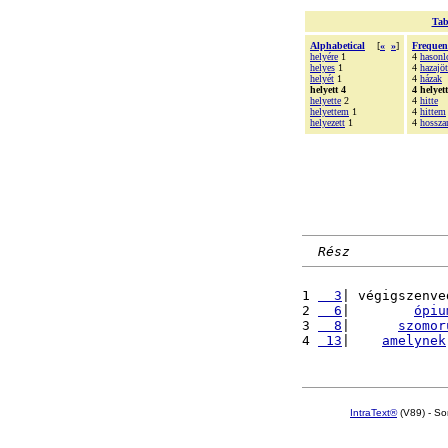
Tab
Alphabetical
[
«
»
]
Frequen
helyére
1
4
hasonl
helyes
1
4
hazajö
helyét
1
4
házak
helyett 4
4 helyett
helyette
2
4
hitte
helyettem
1
4
hittem
helyezett
1
4
hossza
Rész
1 
  3
| végigszenve
2 
  6
|        
ópiu
3 
  8
|      
szomor
4 
 13
|    
amelynek
IntraText®
(V89) - So