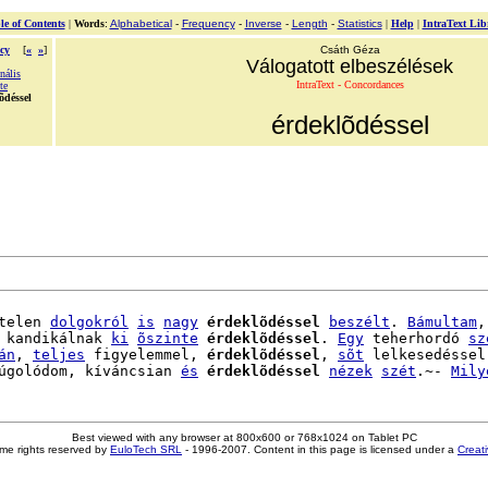
le of Contents
|
Words
:
Alphabetical
-
Frequency
-
Inverse
-
Length
-
Statistics
|
Help
|
IntraText Lib
cy
[
«
»
]
Csáth Géza
Válogatott elbeszélések
nális
IntraText - Concordances
te
õdéssel
érdeklõdéssel
telen 
dolgokról
is
nagy
érdeklõdéssel
beszélt
. 
Bámultam
,
 kandikálnak 
ki
õszinte
érdeklõdéssel
. 
Egy
 teherhordó 
sz
án
, 
teljes
 figyelemmel, 
érdeklõdéssel
, 
sõt
 lelkesedéssel
úgolódom, kíváncsian 
és
érdeklõdéssel
nézek
szét
.~- 
Mily
Best viewed with any browser at 800x600 or 768x1024 on Tablet PC
me rights reserved by
EuloTech SRL
- 1996-2007. Content in this page is licensed under a
Creat