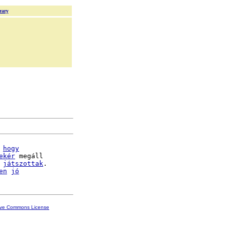
rary
 
hogy
ekér
 megáll

 
játszottak
.

en
jó
ive Commons License