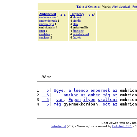
Table of Contents
|
Words
:
Alphabetical
-
Fr
Alphabetical
[
«
»
]
Frequency
[
«
»
]
embertelenség
1
4
elment
embertömegek
1
4
elmúlt
embriológia
1
4
elso
embrionális 4
4 embrionális
emel
1
4
érdekelte
emeleten
2
4
érdeklõdéssel
emeletes
3
4
érezték
Rész
1 
  5
| 
Ugye
, 
a
leendõ
embernek
az
embrion
2 
  5
|     
amikor
az
ember
még
az
embrion
3 
  5
|  
van
. 
Éppen
ilyen
szellemi
embrion
4 
  5
| 
még
 gyermekkorában, 
sõt
az
embrion
Best viewed with any br
IntraText®
(V89) - Some rights reserved by
EuloTech SRL
- 1