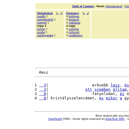
Table of Contents
|
Words
:
Alphabetical
-
Fr
Alphabetical
[
«
»
]
Frequency
[
«
»
]
csendõr
1
4
boldogan
csengetésektõl
1
4
borzasztó
csengtek
1
4
csakhamar
csepp 4
4 csepp
cseppet
1
4
csillagok
cserébe
1
4
csillogott
cserebogarakat
1
4
csodálkozva
Rész
1 
  3
|                   erõsebb 
lesz
, 
és
2 
  3
|                
ott
szemben
álltam
,
3 
  8
|                   fátyolodat, 
és
 ö
4 
  8
| kristályszelencémet, 
és
mikor
a
 gy
Best viewed with any br
IntraText®
(V89) - Some rights reserved by
EuloTech SRL
- 1