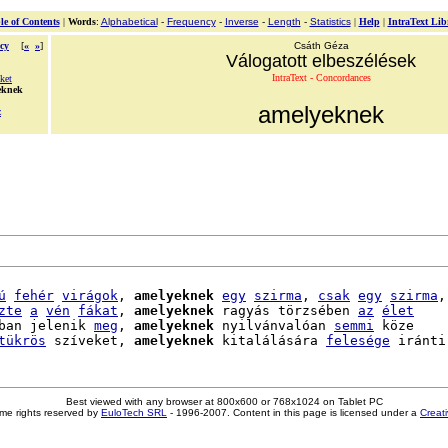
le of Contents
|
Words
:
Alphabetical
-
Frequency
-
Inverse
-
Length
-
Statistics
|
Help
|
IntraText Lib
cy
[
«
»
]
Csáth Géza
Válogatott elbeszélések
IntraText - Concordances
ket
eknek
amelyeknek
z
ú
fehér
virágok
, 
amelyeknek
egy
szirma
, 
csak
egy
szirma
,

zte
a
vén
fákat
, 
amelyeknek
 ragyás törzsében 
az
élet
ban jelenik 
meg
, 
amelyeknek
 nyilvánvalóan 
semmi
 köze

tükrös
 szíveket, 
amelyeknek
 kitalálására 
felesége
Best viewed with any browser at 800x600 or 768x1024 on Tablet PC
me rights reserved by
EuloTech SRL
- 1996-2007. Content in this page is licensed under a
Creat