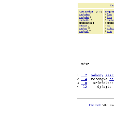
Tab
Alphabetical
[
«
»
]
Frequen
amelyeken
2
4
állok
amelyeket
4
4
álom
amelyekkel
1
4
amelye
amelyeknek 4
4 amely
amelyen
2
4
apa
amelyet
22
4
arcáho
amelynek
7
4
arcán
Rész
1 
  2
| 
vékony
szár
2 
  4
| merengve 
né
3 
 10
|  színfoltok
4 
 12
|    újfajta 
IntraText®
(V89) - So