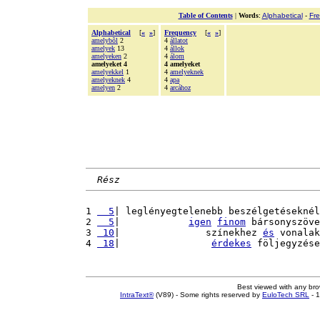
Table of Contents
|
Words
:
Alphabetical
-
Fr
Alphabetical
[
«
»
]
Frequency
[
«
»
]
amelybõl
2
4
állatot
amelyek
13
4
állok
amelyeken
2
4
álom
amelyeket 4
4 amelyeket
amelyekkel
1
4
amelyeknek
amelyeknek
4
4
apa
amelyen
2
4
arcához
Rész
1 
  5
| leglényegtelenebb beszélgetéseknél
2 
  5
|            
igen
finom
 bársonyszöve
3 
 10
|               színekhez 
és
 vonalak
4 
 18
|                
érdekes
 följegyzése
Best viewed with any br
IntraText®
(V89) - Some rights reserved by
EuloTech SRL
- 1